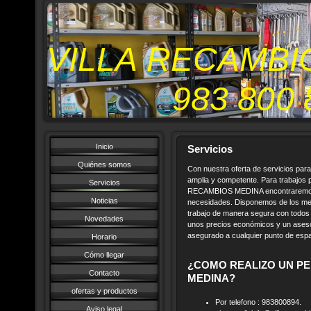
VILLA RECAMBI
983 800 
Inicio
Servicios
Quiénes somos
Con nuestra oferta de servicios pa
amplia y competente. Para trabajos
Servicios
RECAMBIOS MEDINA encontraremos l
Noticias
necesidades. Disponemos de los me
trabajo de manera segura con todos 
Novedades
unos precios económicos y un asesor
asegurado a cualquier punto de esp
Horario
Cómo llegar
¿COMO REALIZO UN PE
Contacto
MEDINA?
ofertas y productos
Por telefono : 983800894.
Aviso legal