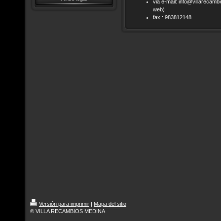
via e-mail: info@villarecam
web)
fax : 983812148.
Versión para imprimir
|
Mapa del sitio
© VILLA RECAMBIOS MEDINA