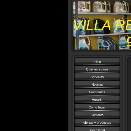
VILLA 
Inicio
Quiénes somos
Servicios
Noticias
Novedades
Horario
Cómo llegar
Contacto
ofertas y productos
Aviso legal